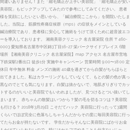
間違いありません！また「縮毛矯正が上手い美容院」「縮毛矯正が安い
美容院」もピックアップしてみたので参考にしてみてください。 患者
様を笑顔にしたいとい思いから、「鍼治療院ここから」を開院いたしま
した。当院は、筋膜性疼痛症候群（mps）の症状をメインとしている
鍼治療院であり、患者様に安心して施術をうけて頂くために超音波エコ
ーを導入しております。 湘南美容クリニック 名古屋栄院 住所 〒460-
0003 愛知県名古屋市中区錦3丁目16−27 栄パークサイドプレイス 6階
場所 【湘南美容クリニック 名古屋栄院】map アクセス 名古屋市営地
下鉄栄駅2番出口 徒歩1分 実施中キャンペーン 営業時間 9:00〜18:00 定
休日 年中無休 料金 メンズの施術 40歳を過ぎてから白髪がちらほらと
出てきました。私はカラーリングもしていなくて、もとの髪の色が真っ
黒なのでとても気になります。白髪は抜かないで、地肌ぎりぎりでカッ
トするのがいいと美容院でもいわれましたが、見つけるとつい抜いてし
まいます。 赤ちゃんの散髪はいつから？髪の毛を切るコツは？美容院
も行ける？ 2018年3月29日 こそだてハック. 美容院に行ったって3週間
くらいでほぼ完全に色落ちしちゃうんだからその度に毎回美容院に行っ
てたらお金が持たないです。 学生だからそんなに美容院にばかりお金
もかけていられないので、時にはセルフでやることも仕方ないじゃ