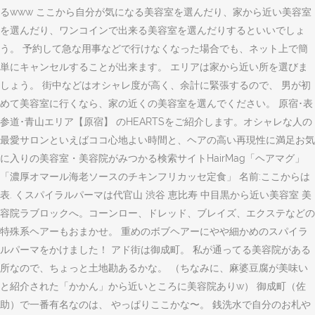
るwww ここから自分が気になる美容室を選んだり、家から近い美容室
を選んだり、ワンコインで出来る美容室を選んだりするといいでしょ
う。 予約して急な用事などで行けなくなった場合でも、ネット上で簡
単にキャンセルすることが出来ます。 エリアは家から近い所を選びま
しょう。 街中などはオシャレ度が高く、余計に緊張するので、 男が初
めて美容室に行くなら、家の近くの美容室を選んでください。 原宿･表
参道･青山エリア【原宿】 のHEARTSをご紹介します。オシャレな人の
最愛サロンといえばココ心地よい時間と、ヘアの高い再現性に満足お気
に入りの美容室・美容院がみつかる検索サイトHairMag「ヘアマグ」
「濃厚オマール海老ソースのチキンフリカッセ定食」 名前:ここからは
表. くスパイラルパーマは代官山 渋谷 恵比寿 中目黒から近い美容室 美
容院ラブロックへ。コーンロー、ドレッド、ブレイズ、エクステなどの
特殊系ヘアーもおまかせ。 重めのボブヘアーにやや細かめのスパイラ
ルパーマをかけました！ アド街は御成町。 私が通ってる美容院がある
所なので、ちょっと土地勘あるかな。 （ちなみに、麻婆豆腐が美味い
と紹介された「かかん」から近いところに美容院ありw） 御成町（佐
助）で一番有名なのは、 やっぱりここかな〜。 銭洗水で自分のお札や