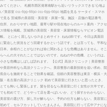
みてください。 札幌市西区発寒南駅から近いリラックスできる“心地よ
い”美容室 011-699-6690 011-699-6690 地図を見る ケータイ・スマホ
で見る 茨城県の美容院・美容室・床屋一覧。施設・店舗の電話番号、
住所、わかりやすい地図、最寄り駅や現在地からのルート案内・アクセ
ス情報を掲載。茨城県の美容院・美容室・床屋情報ならマピオン電話
帳。 とにかく屈しない5chまとめサイト. ねね(姉)です。今日は真面目
に緊迫した状況をどう回避するかという話です。とは言っても、平和な
日本。余程のことがなければ命に関わるような危機はありません。そこ
らへんの大それたことではないのです。ねねの中の危機、というのは。
小さな危機はしばしば訪れます。 【公式】高須クリニック｜美容整形
や美容外科なら高須クリニックへ。美容整形の最新技術を追い求め、院
長自らを施術することで効果を確認。信頼の美容整形は東京・横浜・大
阪・名古屋の高須クリニック 初めて美容室に行きたいと思ったとき、
とても怖いし緊張します。髪を切るなら美容室に行く女性が大半です。
でも初めてで、どうやって店を選べばいいか、どう探すかわからない。
美容室の選び方、探し方が解らない、予約の仕方も解らない。美容室に
初めて … セルフカットしていたまんさん、美容院に行って広中アナにな