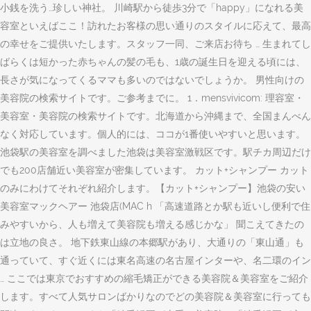
小銭を洗う…珍しい神社。 川崎駅から徒歩3分で「happy」になれる美
容室といえばここ！訪れたお客様の思い通りのスタイルに応えて、最高
の幸せをご提供いたします。スタッフ一同、ご来店お待ち … 生まれてし
ばらくは短かった赤ちゃんの髪の毛も、1歳の誕生日を迎える頃には、
長さが気になってくるママも多いのではないでしょうか。 男性向けの
美容院の検索サイトです。ご参考までに。 1．mensvivicom: 理容室・
美容室・美容院の検索サイトです。北海道から沖縄まで、全国まんべん
なく対応しています。個人的には、ココが1番使いやすいと思います。
池袋駅の美容室を調べました池袋は美容室激戦区です。駅チカ周辺だけ
でも200店舗近い美容室が密集しています。 カット+シャンプー カット
のみにわけてそれぞれ紹介します。【カット+シャンプー】池袋の安い
美容室マックヘアー 池袋店(MAC h 「高速道路とか駅も近いし便利で住
みやすいから、人も増えて美容院も増える感じかな」 聞こえてきたの
は立地の良さ。 地下鉄東山線の本郷駅があり、大通りの「東山通」も
通っていて、すぐ近くには東名高速の名古屋インターや、名二環のイン
… ここでは東京でおすすめの縮毛矯正ができる美容院＆美容室をご紹介
します。すべて人気サロンばかりなのでどの美容院＆美容室に行っても