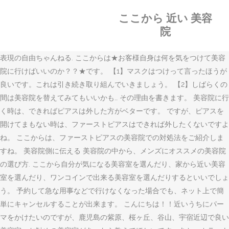
ここから 近い 美容
院
表現の自由ちゃんねる. ここからは★お客様自身は何を気をつけて美容
院に行けばいいのか？？★です。 【1】マスクはつけって言ったほうが
良いです。これは引き続き取り組んでいきましょう。 【2】しばらくの
間は美容院を替えてみてもいいかも… その理由を書きます。 美容院に行
く時は、できればピアスは外した方がベターです。 ですが、ピアスを
開けてまもない時は、ファーストピアスはできれば外したくないですよ
ね。 ここからは、ファーストピアスの美容院での対処法をご紹介しま
すね。 美容院側に伝える 美容院の中から、メンズにオススメの美容院
の選び方. ここから自分が気になる美容室を選んだり、家から近い美容
室を選んだり、ワンコインで出来る美容室を選んだりするといいでしょ
う。 予約して急な用事などで行けなくなった場合でも、ネット上で簡
単にキャンセルすることが出来ます。 こんにちは！！近いうちにパー
マをかけたいのですが、鹿児島の紫原、桜ヶ丘、谷山、宇宿近辺で良い