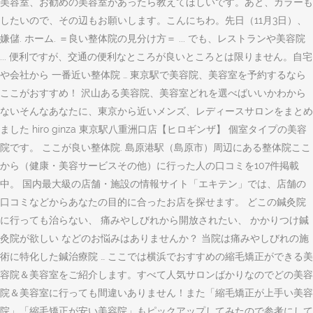
美容室、お勧めの美容室があったら教えてほしいです。あと、カラーも
したいので、その辺もお願いします。こんにちわ。先日（11月3日）、
嫌儲. ホーム. ＝良い整体院の見分け方＝ ... でも、レストランや美容院
... 便利ですが、交通の便利なところが良いところとは限りません。自宅
や会社から 一番近い整体院 … 東京駅で美容院、美容室を予約するなら
ここがおすすめ！ 沢山ある美容院、美容室どれを選べばいいかわから
ないそんなあなたに、東京から近いメンズ、レディースサロンをまとめ
ました hiro ginza 東京駅八重洲口店【ヒロギンザ】 個室タイプの美容
院です。 ここが良い整体院. 島原港駅（島原市）周辺にある整体院ここ
から（健康・美容サービスその他）に行った人の口コミを107件掲載
中。 国内最大級の店舗・施設の情報サイト「エキテン」では、店舗の
口コミなどからあなたの目的に合ったお店を探せます。 どこの鍼灸院
に行っても治らない、 痛みやしびれから開放されたい、 かかりつけ鍼
灸院が欲しい などのお悩みはありませんか？ 当院は痛みやしびれの施
術に特化した鍼治療院 … ここでは横浜でおすすめの縮毛矯正ができる美
容院＆美容室をご紹介します。すべて人気サロンばかりなのでどの美容
院＆美容室に行っても間違いありません！また「縮毛矯正が上手い美容
院」「縮毛矯正が安い美容院」もピックアップしてみたので参考にして